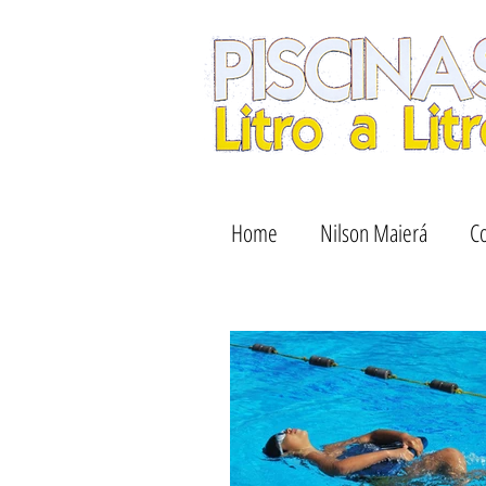
Home
Nilson Maierá
Co