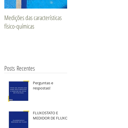
Medições das características
Segurança com Ralos de Fund
físico-químicas
Posts
Recent
es
a
Perguntas e
respostas!
FLUXOSTATO E
MEDIDOR DE FLUXO