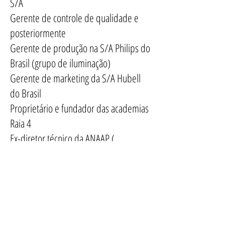
S/A
Gerente de controle de qualidade e
posteriormente
Gerente de produção na S/A Philips do
Brasil (grupo de iluminação)
Gerente de marketing da S/A Hubell
do Brasil
Proprietário e fundador das academias
Raia 4
Ex-diretor técnico da ANAAP (
Associação Nacional dos Fabricantes e
Construtores de Piscinas e Afins)
Consultor técnico do Sindiclube de São
Paulo
Autor do livro "Piscinas litro a litro",