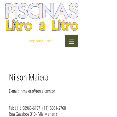
Shopping Cart
Nilson Maierá
E-mail:
nmaiera@terra.com.br
Tel: (11)
98965-6197
(11)
5081-2768
Rua Gassipós 310 - Vila Mariana