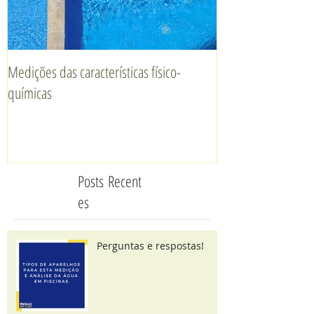
Medições das características físico-
Segurança com Ral
químicas
Posts
Recent
es
Perguntas e respostas!