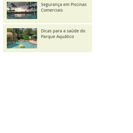
Segurança em Piscinas
Comerciais
Dicas para a saúde do
Parque Aquático
Arquivo
s
setembro de 2021
(1)
1 post
agosto de 2021
(2)
2 posts
julho de 2021
(1)
1 post
abril de 2021
(2)
2 posts
dezembro de 2019
(1)
1 post
novembro de 2019
(2)
2 posts
outubro de 2019
(1)
1 post
setembro de 2019
(1)
1 post
julho de 2019
(3)
3 posts